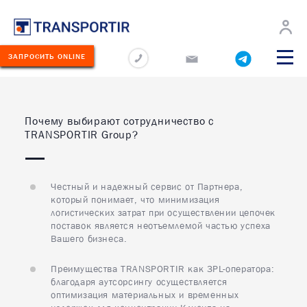
О
Новости
Перевозчикам
Карьера
Контакты
компании
ЗАПРОСИТЬ ONLINE
О КОМПАНИИ
ЛУГИ
Почему выбирают сотрудничество с
История
TRANSPORTIR Group?
ЕРЕВОЗИМЫЕ
РУЗЫ
Миссия
ЕОГРАФИЯ
Преимущества
ЕРЕВОЗОК
Честный и надежный сервис от Партнера,
который понимает, что минимизация
Отзывы
логистических затрат при осуществлении цепочек
КЛАД
поставок является неотъемлемой частью успеха
Корпоративная ответственность
ОЛЬШЕ
Вашего бизнеса.
НОВОСТИ
ОНТАКТЫ
Преимущества TRANSPORTIR как 3PL-оператора:
благодаря аутсорсингу осуществляется
ПЕРЕВОЗЧИКАМ
оптимизация материальных и временных
75