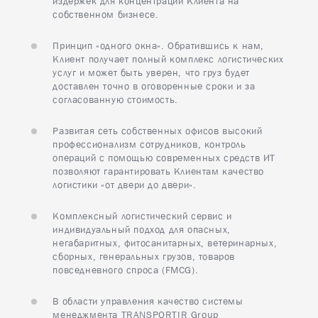
издержек для концентрации Клиента на
КАРЬЕРА
собственном бизнесе.
8
Минск
КОНТАКТЫ
Принцип «одного окна». Обратившись к нам,
Клиент получает полный комплекс логистических
услуг и может быть уверен, что груз будет
доставлен точно в оговоренные сроки и за
согласованную стоимость.
Развитая сеть собственных офисов высокий
профессионализм сотрудников, контроль
операций с помощью современных средств ИТ
позволяют гарантировать Клиентам качество
логистики «от двери до двери».
Комплексный логистический сервис и
индивидуальный подход для опасных,
негабаритных, фитосанитарных, ветеринарных,
сборных, генеральных грузов, товаров
повседневного спроса (FMCG).
В области управления качество системы
менеджмента TRANSPORTIR Group