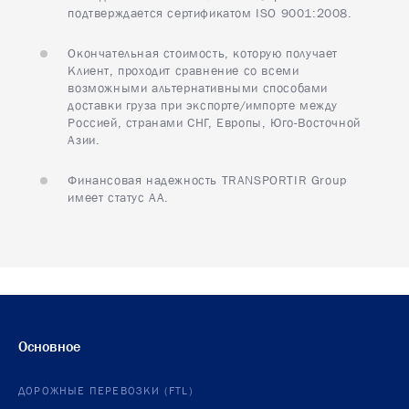
подтверждается сертификатом ISO 9001:2008.
Окончательная стоимость, которую получает
Клиент, проходит сравнение со всеми
возможными альтернативными способами
доставки груза при экспорте/импорте между
Россией, странами СНГ, Европы, Юго-Восточной
Азии.
Финансовая надежность TRANSPORTIR Group
имеет статус АА.
Основное
ДОРОЖНЫЕ ПЕРЕВОЗКИ (FTL)