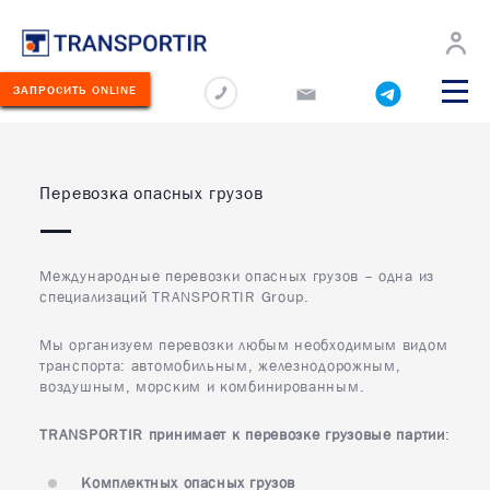
О
Новости
Перевозчикам
Карьера
Контакты
компании
ЗАПРОСИТЬ ONLINE
ПОПУЛЯРНОЕ
ЛУГИ
Перевозка опасных грузов
КОМПЛЕКТНЫЕ ГРУЗЫ
ЕРЕВОЗИМЫЕ
РУЗЫ
ДОСТАВКА СБОРНЫХ ГРУЗОВ
Международные перевозки опасных грузов – одна из
ЕОГРАФИЯ
ЕРЕВОЗОК
специализаций TRANSPORTIR Group.
ОПАСНЫЕ ГРУЗЫ
КЛАД
ГРУЗЫ С ТЕМПЕРАТУРНЫМ РЕЖИ
Мы организуем перевозки любым необходимым видом
транспорта: автомобильным, железнодорожным,
ОЛЬШЕ
воздушным, морским и комбинированным.
ВЕТЕРИНАРНЫЕ ГРУЗЫ
ОНТАКТЫ
TRANSPORTIR принимает к перевозке грузовые партии
:
НАЛИВНЫЕ И СЫПУЧИЕ ГРУЗЫ
75
НЕГАБАРИТНЫЕ ГРУЗЫ
Комплектных опасных грузов