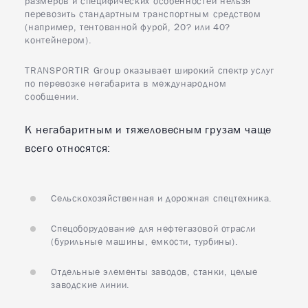
размеров и специфических особенностей нельзя
перевозить стандартным транспортным средством
(например, тентованной фурой, 20? или 40?
8
Минск
контейнером).
TRANSPORTIR Group оказывает широкий спектр услуг
по перевозке негабарита в международном
сообщении.
К негабаритным и тяжеловесным грузам чаще
всего относятся:
Сельскохозяйственная и дорожная спецтехника.
Спецоборудование для нефтегазовой отрасли
(бурильные машины, емкости, турбины).
Отдельные элементы заводов, станки, целые
заводские линии.