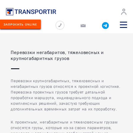
О
Новости
Перевозчикам
Карьера
Контакты
компании
ЗАПРОСИТЬ ONLINE
ПОПУЛЯРНОЕ
ЛУГИ
Перевозки негабаритов, тяжеловесных и
КОМПЛЕКТНЫЕ ГРУЗЫ
крупногабаритных грузов
ЕРЕВОЗИМЫЕ
РУЗЫ
ДОСТАВКА СБОРНЫХ ГРУЗОВ
ЕОГРАФИЯ
ЕРЕВОЗОК
Перевозки крупногабаритных, тяжеловесных и
ОПАСНЫЕ ГРУЗЫ
негабаритных грузов относятся к проектной логистике.
Перевозка проектных грузов требует детальной
КЛАД
ГРУЗЫ С ТЕМПЕРАТУРНЫМ РЕЖИ
проработки маршрута, индивидуального подхода и
ОЛЬШЕ
комплексных решений, зачастую требующих
ВЕТЕРИНАРНЫЕ ГРУЗЫ
дополнительных временных затрат на их проработку.
ОНТАКТЫ
НАЛИВНЫЕ И СЫПУЧИЕ ГРУЗЫ
К проектным, негабаритным и тяжеловесным грузам
относятся грузы, которые из-за своих параметров,
75
НЕГАБАРИТНЫЕ ГРУЗЫ