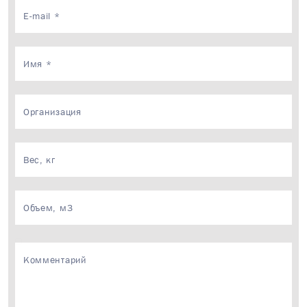
×
Ваш запрос приня
Менеджер свяжется с 
течение 15 минут в р
время.