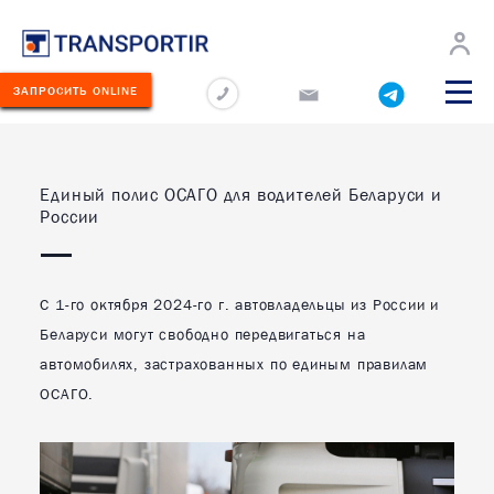
О
Новости
Перевозчикам
Карьера
Контакты
компании
ЗАПРОСИТЬ ONLINE
О КОМПАНИИ
ЛУГИ
Единый полис ОСАГО для водителей Беларуси и
НОВОСТИ
России
ЕРЕВОЗИМЫЕ
РУЗЫ
Новости компании
ЕОГРАФИЯ
Новости отрасли
ЕРЕВОЗОК
С 1-го октября 2024-го г. автовладельцы из России и
Беларуси могут свободно передвигаться на
ПЕРЕВОЗЧИКАМ
КЛАД
автомобилях, застрахованных по единым правилам
ОЛЬШЕ
КАРЬЕРА
ОСАГО.
ОНТАКТЫ
КОНТАКТЫ
75