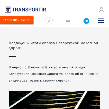
О
Новости
Перевозчикам
Карьера
Контакты
компании
ЗАПРОСИТЬ ONLINE
О КОМПАНИИ
ЛУГИ
Подведены итоги опроса Белорусской железной
НОВОСТИ
дороги
ЕРЕВОЗИМЫЕ
РУЗЫ
Новости компании
ЕОГРАФИЯ
Новости отрасли
ЕРЕВОЗОК
В период с 8 июля по 8 августа текущего года
Белорусская железная дорога узнавала об отношении
ПЕРЕВОЗЧИКАМ
КЛАД
владельцев грузов к своему сервису.
ОЛЬШЕ
КАРЬЕРА
ОНТАКТЫ
КОНТАКТЫ
75