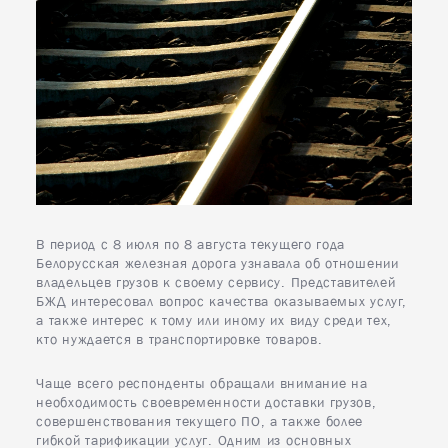
8
Минск
В период с 8 июля по 8 августа текущего года
Белорусская железная дорога узнавала об отношении
владельцев грузов к своему сервису. Представителей
БЖД интересовал вопрос качества оказываемых услуг,
а также интерес к тому или иному их виду среди тех,
кто нуждается в транспортировке товаров.
Чаще всего респонденты обращали внимание на
необходимость своевременности доставки грузов,
совершенствования текущего ПО, а также более
гибкой тарификации услуг. Одним из основных