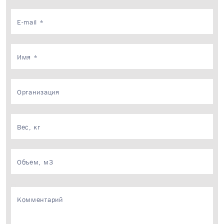
×
Ваш запрос приня
Менеджер свяжется с 
течение 15 минут в р
время.