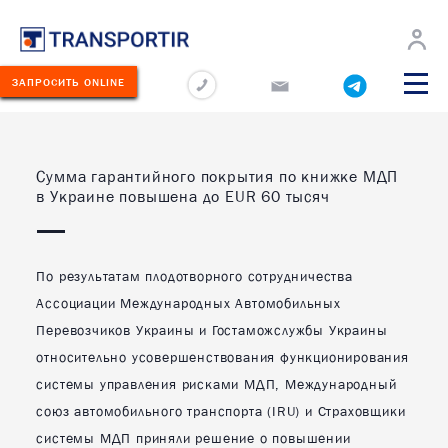
О
Новости
Перевозчикам
Карьера
Контакты
компании
ЗАПРОСИТЬ ONLINE
О КОМПАНИИ
ЛУГИ
Сумма гарантийного покрытия по книжке МДП
НОВОСТИ
в Украине повышена до EUR 60 тысяч
ЕРЕВОЗИМЫЕ
РУЗЫ
Новости компании
ЕОГРАФИЯ
Новости отрасли
ЕРЕВОЗОК
По результатам плодотворного сотрудничества
Ассоциации Международных Автомобильных
ПЕРЕВОЗЧИКАМ
КЛАД
Перевозчиков Украины и Гостаможслужбы Украины
ОЛЬШЕ
КАРЬЕРА
относительно усовершенствования функционирования
системы управления рисками МДП, Международный
ОНТАКТЫ
КОНТАКТЫ
союз автомобильного транспорта (IRU) и Страховщики
75
системы МДП приняли решение о повышении