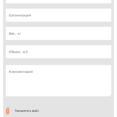
×
Ваш запрос приня
Менеджер свяжется с 
течение 15 минут в р
время.
Прикрепить файл